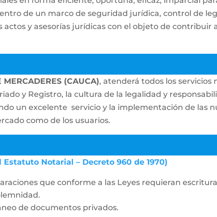
ales en forma eficiente, oportuna, eficaz, imparcial par
 dentro de un marco de seguridad jurídica, control de l
actos y asesorías jurídicas con el objeto de contribuir 
E MERCADERES (CAUCA)
, atenderá todos los servicios
riado y Registro, la cultura de la legalidad y responsabi
zando un excelente servicio y la implementación de las 
ercado como de los usuarios.
l Estatuto Notarial – Decreto 960 de 1970)
laraciones que conforme a las Leyes requieran escritura 
solemnidad.
táneo de documentos privados.