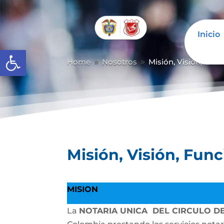
Inicio
Abrir barra de herramientas
Home
Nosotros
Misión, Visión, Fun
9
9
Misión, Visión, Fun
MISION
La
NOTARIA UNICA DEL CIRCULO D