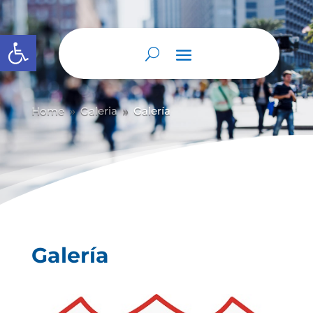
Abrir barra de herramientas
Home
Galeria
Galería
9
9
Galería