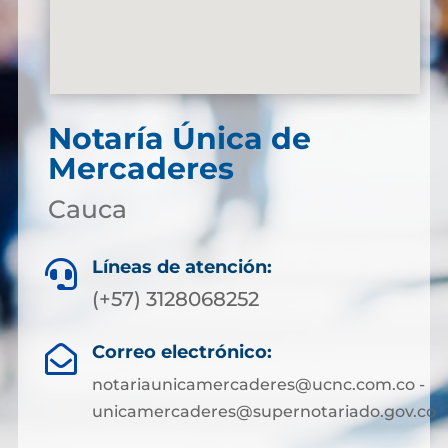
Notaría Única de
Mercaderes
Cauca
Líneas de atención:

(+57) 3128068252
Correo electrónico:

notariaunicamercaderes@ucnc.com.co -
unicamercaderes@supernotariado.gov.co