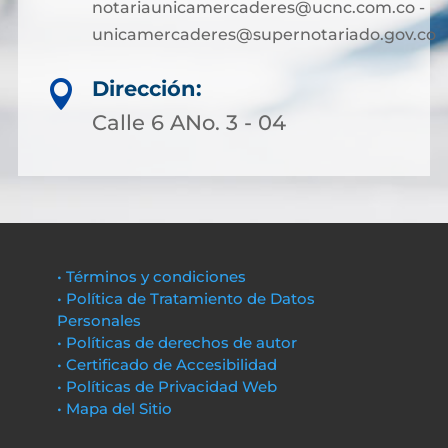
notariaunicamercaderes@ucnc.com.co -
unicamercaderes@supernotariado.gov.co
Dirección:

Calle 6 ANo. 3 - 04
• Términos y condiciones
• Política de Tratamiento de Datos
Personales
• Políticas de derechos de autor
• Certificado de Accesibilidad
• Políticas de Privacidad Web
• Mapa del Sitio