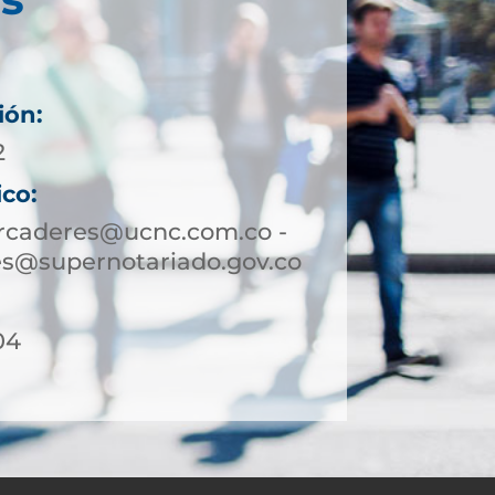
ión:
2
ico:
rcaderes@ucnc.com.co -
s@supernotariado.gov.co
04