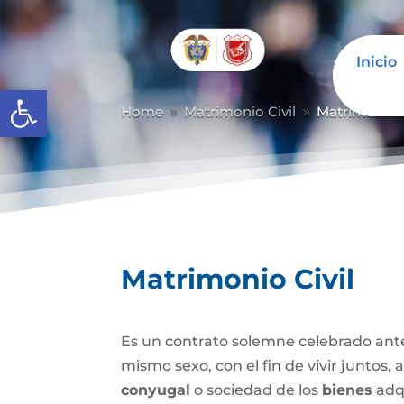
Inicio
Abrir barra de herramientas
Home
Matrimonio Civil
Matrimonio C
9
9
Matrimonio Civil
Es un contrato solemne celebrado ante
mismo sexo, con el fin de vivir juntos,
conyugal
o sociedad de los
bienes
adqu