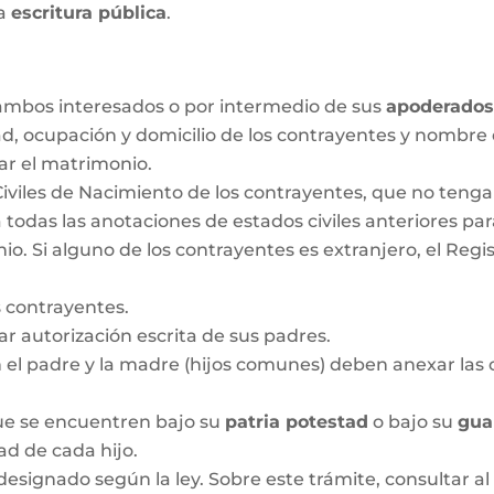
la
escritura pública
.
r ambos interesados o por intermedio de sus
apoderado
ad, ocupación y domicilio de los contrayentes y nombre
ar el matrimonio.
Civiles de Nacimiento de los contrayentes, que no ten
 todas las anotaciones de estados civiles anteriores pa
 Si alguno de los contrayentes es extranjero, el Regis
 contrayentes.
 autorización escrita de sus padres.
n el padre y la madre (hijos comunes) deben anexar las c
que se encuentren bajo su
patria potestad
o bajo su
gua
dad de cada hijo.
designado según la ley. Sobre este trámite, consultar al 