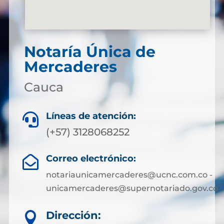
Notaría Única de
Mercaderes
Cauca
Líneas de atención:

(+57) 3128068252
Correo electrónico:

notariaunicamercaderes@ucnc.com.co -
unicamercaderes@supernotariado.gov.co
Dirección:
