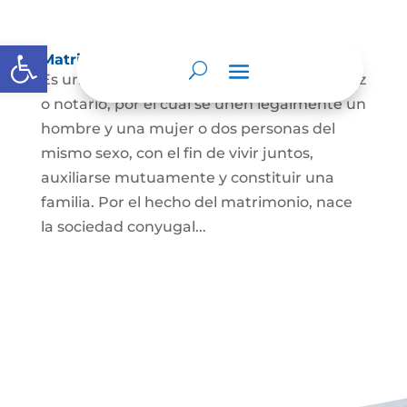
Abrir barra de herramientas
Matrimonio Civil
Es un contrato solemne celebrado ante juez
o notario, por el cual se unen legalmente un
hombre y una mujer o dos personas del
mismo sexo, con el fin de vivir juntos,
auxiliarse mutuamente y constituir una
familia. Por el hecho del matrimonio, nace
la sociedad conyugal...