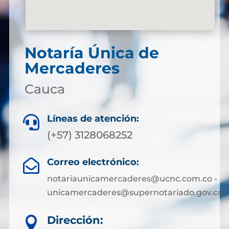
Notaría Única de
Mercaderes
Cauca
Líneas de atención:

(+57) 3128068252
Correo electrónico:

notariaunicamercaderes@ucnc.com.co -
unicamercaderes@supernotariado.gov.co
Dirección:
