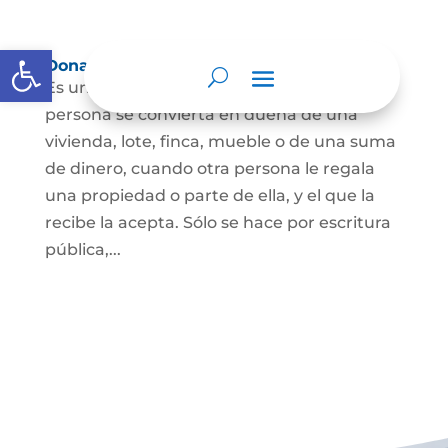
Abrir barra de herramientas
Donación
Es uno de los contratos cuyo fin es que una
persona se convierta en dueña de una
vivienda, lote, finca, mueble o de una suma
de dinero, cuando otra persona le regala
una propiedad o parte de ella, y el que la
recibe la acepta. Sólo se hace por escritura
pública,...