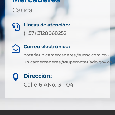
Cauca
Líneas de atención:

(+57) 3128068252
Correo electrónico:

notariaunicamercaderes@ucnc.com.co -
unicamercaderes@supernotariado.gov.co
Dirección:

Calle 6 ANo. 3 - 04